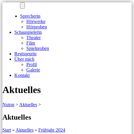
CM
Sprecherin
Hörwerke
Hörproben
Schauspielerin
Theater
Film
Spielproben
Regisseurin
Über mich
Profil
Galerie
Kontakt
Aktuelles
Nuton
>
Aktuelles
>
Aktuelles
Start
»
Aktuelles
»
Frühjahr 2024